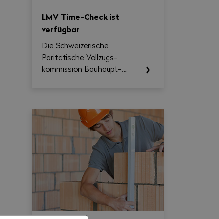
LMV Time-Check ist
verfügbar
Die Schweizerische
Paritätische Vollzugs­
kommission Bau­haupt­
gewerbe (SVK) stellt
Unternehmen und
paritätischen
Berufskommissionen ab
sofort das LMV Time-Check
zur Verfügung, ein Tool, das
die Umsetzung des
Nationalen
Gesamtarbeitsvertrags
2026–2031 erleichtern soll.
Damit lassen sich
Arbeitszeit, Überstunden,