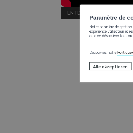
ENTDECKEN SIE DIE KARRIE
Paramètre de con
Notre bannière de gestion 
expérience utilisateur et ré
ou d’en désactiver tout ou 
Découvrez notre
Politique
Alle akzeptieren