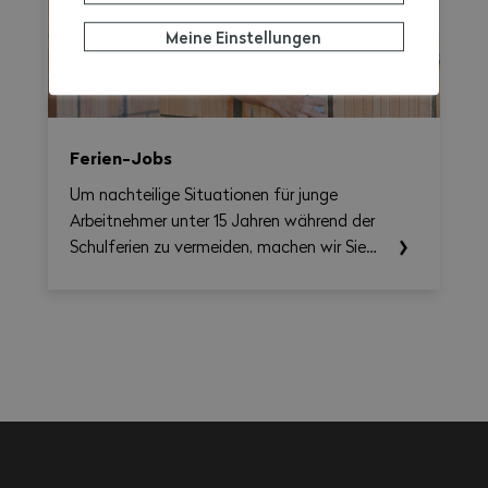
berechnen und gleichzeitig eine
Meine Einstellungen
übersichtliche, als PDF exportierbare
Zusammenfassung erstellen.
Ferien-Jobs
Um nachteilige Situationen für junge
Arbeitnehmer unter 15 Jahren während der
Schulferien zu vermeiden, machen wir Sie
auf die einschlägigen Rechtsvorschriften
aufmerksam.