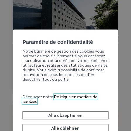
Paramètre de confidentialité
Notre bannière de gestion des cookies vous
LMV Time-Check ist verfügbar
permet de choisir librement si vous acceptez
leur utilisation pour améliorer votre expérience
Die Schweizerische Paritätische Vollzugs­
utilisateur et réaliser des statistiques de visite
du site. Vous avez la possibilité de confirmer
kommission Bau­haupt­gewerbe (SVK) stellt
l’activation de tous les cookies ou d’en
Unternehmen und paritätischen
désactiver tout ou partie.
Berufskommissionen ab sofort das LMV
Time-Check zur Verfügung, ein Tool, das
Découvrez notre
Politique en matière de
die Umsetzung des Nationalen
cookies
Gesamtarbeitsvertrags 2026–2031
erleichtern soll. Damit lassen sich
Alle akzeptieren
Arbeitszeit, Überstunden, Reisezeit und
allfällige Zuschläge auf Wochenbasis
Alle ablehnen