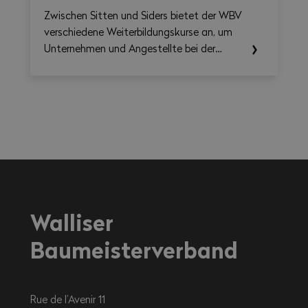
Zwischen Sitten und Siders bietet der WBV
verschiedene Weiterbildungskurse an, um
Unternehmen und Angestellte bei der
Aktualisierung der Kenntnisse (Gesetze,
Verordnungen, Normen usw.) und der
Validierung der Kompetenzen des
qualifizierten Personals zu unterstützen.
Walliser
Baumeisterverband
Rue de l’Avenir 11