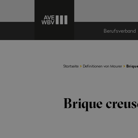
Berufsverband
›
›
Startseite
Definitionen von Maurer
Brique
Brique creuse