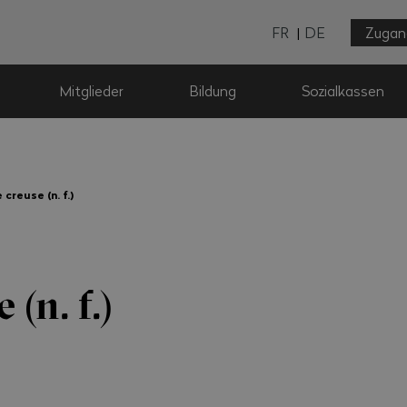
FR
DE
Zugan
Mitglieder
Bildung
Sozialkassen
 creuse (n. f.)
 (n. f.)