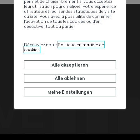
permet de choisir librement si vous acceptez
leur utilisation pour améliorer votre expérience
utilisateur et réaliser des statistiques de visite
du site. Vous avez la possibilité de confirmer
l’activation de tous les cookies ou d’en
désactiver tout ou partie.
Walliser
Baumeisterverband
Découvrez notre
Politique en matière de
cookies
Alle akzeptieren
Rue de l’Avenir 11
1950
Sitten
Alle ablehnen
Tel. +41 27 327 32 32
Fax +41 27 327 32 82
Meine Einstellungen
info@ave-wbv.ch