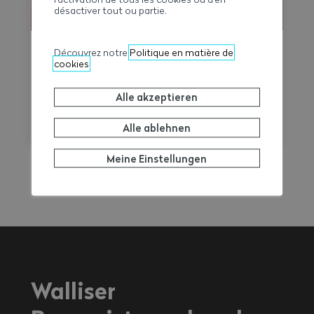
désactiver tout ou partie.
Découvrez notre
Politique en matière de
Ferien-Jobs
cookies
Um nachteilige Situationen für junge
Arbeitnehmer unter 15 Jahren während der
Alle akzeptieren
Schulferien zu vermeiden, machen wir Sie
Alle ablehnen
auf die einschlägigen Rechtsvorschriften
aufmerksam.
Meine Einstellungen
Walliser