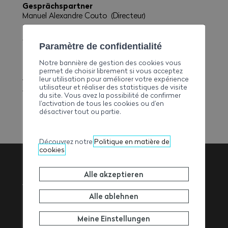
Gesprächspartner
Manuel Alexandre Couto
(
Directeur
)
E-Mail
vsetancheite@hotmail.com
Paramètre de confidentialité
Telefon
Notre bannière de gestion des cookies vous
+41789196908
permet de choisir librement si vous acceptez
leur utilisation pour améliorer votre expérience
Webseite
utilisateur et réaliser des statistiques de visite
www.vsetancheite.ch/
du site. Vous avez la possibilité de confirmer
l’activation de tous les cookies ou d’en
désactiver tout ou partie.
Découvrez notre
Politique en matière de
cookies
Alle akzeptieren
Walliser
Alle ablehnen
Baumeisterverband
Meine Einstellungen