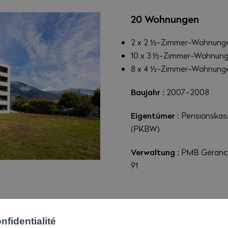
20 Wohnungen
2 x 2 ½-Zimmer-Wohnung
10 x 3 ½-Zimmer-Wohnun
8 x 4 ½-Zimmer-Wohnung
Baujahr :
2007-2008
Eigentümer :
Pensionskas
(PKBW)
Verwaltung :
PMB Gérance 
91
fidentialité