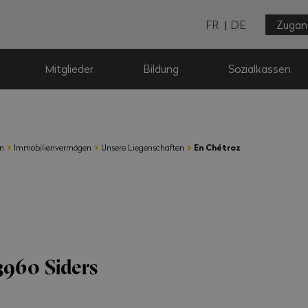
FR
DE
Zugan
Mitglieder
Bildung
Sozialkassen
›
›
›
en
Immobilienvermögen
Unsere Liegenschaften
En Chétroz
3960 Siders