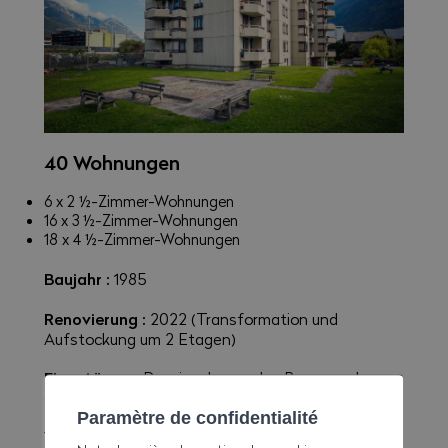
40 Wohnungen
6 x 2 ½-Zimmer-Wohnungen
16 x 3 ½-Zimmer-Wohnungen
18 x 4 ½-Zimmer-Wohnungen
Baujahr :
1985
Renovierung :
2022 (Transformation und
Aufstockung um 2 Etagen)
Eigentümer :
Pensionskasse des Baugewerbes
des Wallis (PKBW)
Paramètre de confidentialité
Verwaltung :
PMB Gérance Sàrl, Martinach, Tel.