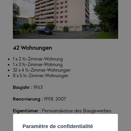
42 Wohnungen
1 x 2 ½-Zimmer-Wohnung
1 x 3 ½-Zimmer-Wohnung
32 x 4 ½-Zimmer-Wohnungen
8 x 5 ½-Zimmer-Wohnungen
Baujahr :
1963
Renovierung :
1998, 2007
Eigentümer :
Pensionskasse des Baugewerbes
des Wallis (PKBW)
Paramètre de confidentialité
Verwaltung :
Kunzle SA, Monthey, Tel. 024 473 73