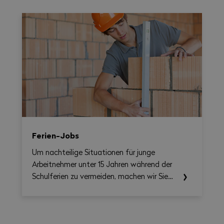
die Umsetzung des Nationalen
Gesamtarbeitsvertrags 2026–2031
erleichtern soll. Damit lassen sich
Arbeitszeit, Überstunden, Reisezeit und
allfällige Zuschläge auf Wochenbasis
berechnen und gleichzeitig eine
übersichtliche, als PDF exportierbare
Zusammenfassung erstellen.
Ferien-Jobs
Um nachteilige Situationen für junge
Arbeitnehmer unter 15 Jahren während der
Schulferien zu vermeiden, machen wir Sie
auf die einschlägigen Rechtsvorschriften
aufmerksam.