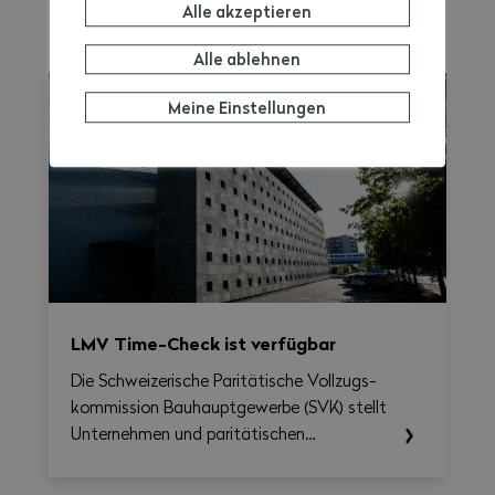
Alle akzeptieren
MEHR ERFAHREN
Alle ablehnen
Meine Einstellungen
LMV Time-Check ist verfügbar
Die Schweizerische Paritätische Vollzugs­
kommission Bau­haupt­gewerbe (SVK) stellt
Unternehmen und paritätischen
Berufskommissionen ab sofort das LMV
Time-Check zur Verfügung, ein Tool, das