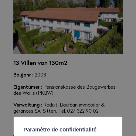
13 Villen von 130m2
Baujahr :
2003
Eigentümer :
Pensionskasse des Baugewerbes
des Wallis (PKBW)
Verwaltung :
Roduit-Bourban immobilier &
gérances SA, Sitten, Tel. 027 322 90 02
Paramètre de confidentialité